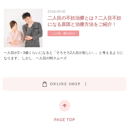
2018.09.05
二人目の不妊治療とは？二人目不妊
になる原因と治療方法をご紹介！
二人目・産み分け
一人目が2～3歳くらいになると「そろそろ2人目が欲しい...」と考えるように
なります。 しかし、一人目の時スムーズ
O