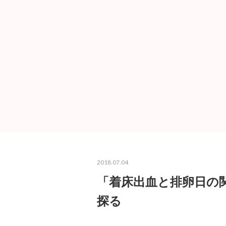
2018.07.04
「着床出血と排卵日の
探る