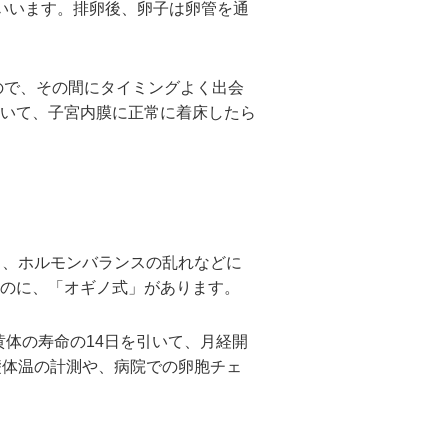
いいます。排卵後、卵子は卵管を通
ので、その間にタイミングよく出会
いて、子宮内膜に正常に着床したら
し、ホルモンバランスの乱れなどに
のに、「オギノ式」があります。
黄体の寿命の14日を引いて、月経開
礎体温の計測や、病院での卵胞チェ