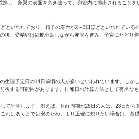
成熟し、卵巣の表面を突き破って、卵管内に排出されることを
ほどといわれており、精子の寿命が2～3日ほどといわれている
の後、受精卵は細胞分裂しながら卵管を進み、子宮にたどり着
の生理予定日の14日前頃の人が多いといわれています。しか
前後する可能性があります。排卵日の計算方法として有名なも
として計算します。例えば、月経周期が28日の人は、28日から
。これはあくまで目安のため、より正確に知りたい場合は、基