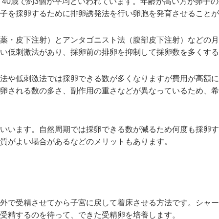
個、40歳で約3個が平均といわれています。年齢が高い方が卵子
卵子を採卵するために排卵誘発法を行い卵胞を発育させることが
薬・皮下注射）とアンタゴニスト法（腹部皮下注射）などの月
い低刺激法があり、採卵前の排卵を抑制して採卵数を多くする
法や低刺激法では採卵できる数が多くなりますが費用が高額に
卵される数の多さ、副作用の重さなどが異なっているため、希
いいます。自然周期では採卵できる数が減るため何度も採卵す
質がよい場合があるなどのメリットもあります。
外で受精させてから子宮に戻して着床させる方法です。シャー
受精するのを待って、できた受精卵を培養します。