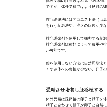
体外受精の採卵数は25歳で約10
ですが、体外受精ではより良質の
排卵誘発法にはアゴニスト法（点鼻
を行う刺激法や、注射の回数が少な
排卵誘発剤を使用して採卵する刺激
排卵誘発剤は種類によって費用や排
が可能です。
薬を使用しない方法は自然周期法と
くすみ体への負担が少ない、卵子の
受精させ培養し胚移植する
体外受精は採卵後の卵子と精子を体
精子と合わせて精子が卵子と自然に