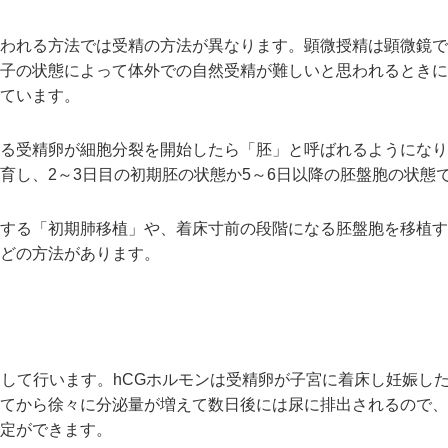
われる方法では受精の方法が異なります。顕微授精は顕微鏡で
子の状態によって体外での自然受精が難しいと思われるときに
ています。
る受精卵が細胞分裂を開始したら「胚」と呼ばれるようになり
育し、2～3日目の初期胚の状態か5～6日以降の胚盤胞の状態
する「初期肺移植」や、着床寸前の段階になる胚盤胞を移植す
どの方法があります。
定して行います。hCGホルモンは受精卵が子宮に着床し妊娠し
てから徐々に分泌量が増えて数日後には尿に排出されるので、
定ができます。