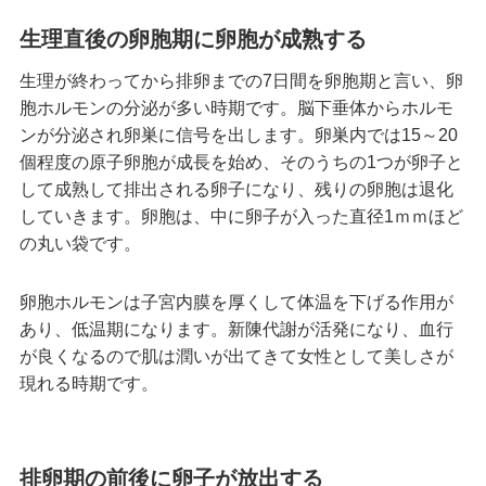
生理直後の卵胞期に卵胞が成熟する
生理が終わってから排卵までの7日間を卵胞期と言い、卵
胞ホルモンの分泌が多い時期です。脳下垂体からホルモ
ンが分泌され卵巣に信号を出します。卵巣内では15～20
個程度の原子卵胞が成長を始め、そのうちの1つが卵子と
して成熟して排出される卵子になり、残りの卵胞は退化
していきます。卵胞は、中に卵子が入った直径1ｍｍほど
の丸い袋です。
卵胞ホルモンは子宮内膜を厚くして体温を下げる作用が
あり、低温期になります。新陳代謝が活発になり、血行
が良くなるので肌は潤いが出てきて女性として美しさが
現れる時期です。
排卵期の前後に卵子が放出する