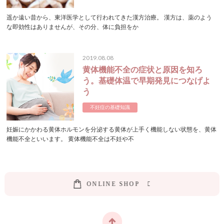
遥か遠い昔から、東洋医学として行われてきた漢方治療。 漢方は、薬のよう
な即効性はありませんが、その分、体に負担をか
2019.08.08
黄体機能不全の症状と原因を知ろ
う。基礎体温で早期発見につなげよ
う
不妊症の基礎知識
妊娠にかかわる黄体ホルモンを分泌する黄体が上手く機能しない状態を、黄体
機能不全といいます。 黄体機能不全は不妊や不
O