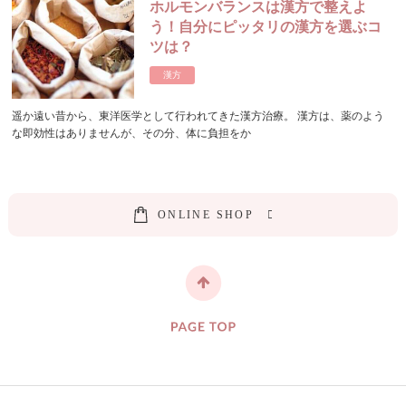
ホルモンバランスは漢方で整えよ
う！自分にピッタリの漢方を選ぶコ
ツは？
漢方
遥か遠い昔から、東洋医学として行われてきた漢方治療。 漢方は、薬のよう
な即効性はありませんが、その分、体に負担をか
O