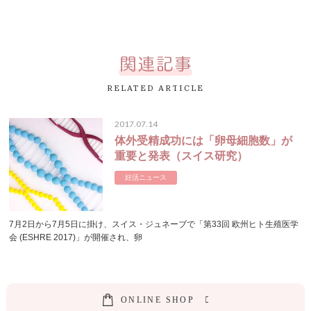
RELATED ARTICLE
2017.07.14
体外受精成功には「卵母細胞数」が
重要と発表（スイス研究）
妊活ニュース
7月2日から7月5日に掛け、スイス・ジュネーブで「第33回 欧州ヒト生殖医学
会 (ESHRE 2017)」が開催され、卵
O